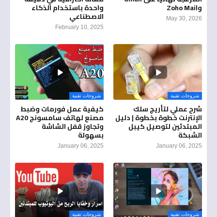
وZoho Mail
واحدة باستخدام الذكاء
الاصطناعي
May 30, 2026
February 10, 2025
شروحات تقنية
شروحات تقنية
شرح عملي لتأريج سلك
كيفية عمل فورمات وضبط
الإنترنت خطوة بخطوة | دليل
مصنع لهاتف سامسونج A20
المبتدئين لتوصيل كيبل
وتجاوز قفل الشاشة
الشبكة
بسهولة
January 06, 2025
January 06, 2025
شروحات تقنية
شروحات تقنية