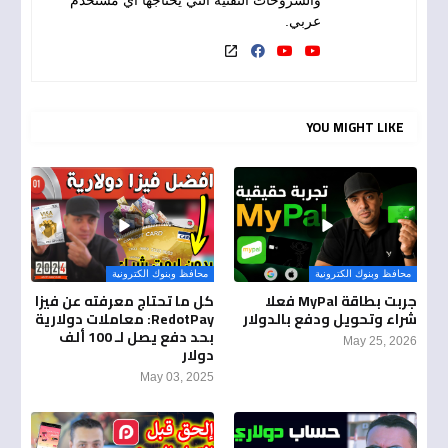
والشروحات التقنية التي يحتاجها أي مستخدم
عربي.
YOU MIGHT LIKE
محافظ وبنوك الكترونية
محافظ وبنوك الكترونية
جربت بطاقة MyPal فعلا
كل ما تحتاج معرفته عن فيزا
شراء وتحويل ودفع بالدولار
RedotPay: معاملات دولارية
بحد دفع يصل لـ 100 ألف
May 25, 2026
دولار
May 03, 2025