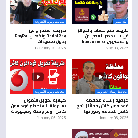
بنك مصر
محافظ وبنوك الكترونية
طريقة فتح حساب بالدولار
طريقة استخراج فيزا
في بنك مصر للمصريين
RedotPay وتفعيل PayPal
والمغتربين banquemisr
بدون تعقيدات
February 10, 2025
May 03, 2025
محافظ وبنوك الكترونية
محافظ وبنوك الكترونية
كيفية إنشاء محفظة
كيفية تحويل الأموال
فودافون كاش مجانًا | شرح
بسهولة باستخدام فودافون
كامل للخدمة وميزاتها
كاش | وفر وقتك ومجهودك
January 06, 2025
January 06, 2025